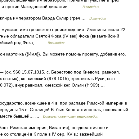
провозглашенный императором. Принимал участие в трех
так и против Македонской династии.… …
Википедия
клира императором Варда Склир (греч …
Википедия
) мужское имя греческого происхождения. Именины: июля 22
естные обладатели Святой Фока (IV век) Фока (византийский
антийский род Фока,… …
Википедия
н карточка {{Имя}}. Вы можете помочь проекту, добавив его.
 (ок. 960 15.07.1015, с. Берестово под Киевом), равноап.
 святых), кн. киевский (978 1015), креститель Руси, сын
0 972), внук равноап. киевской кнг. Ольги († 969) …
арство, возникшее в 4 в. при распаде Римской империи в
середины 15 в. Столицей В. был Константинополь, основанный
на месте бывшей… …
Большая советская энциклопедия
ост. Римская империя, Византия], позднеантичное и
е со столицей в К поле в IV сер. XV в.; важнейший