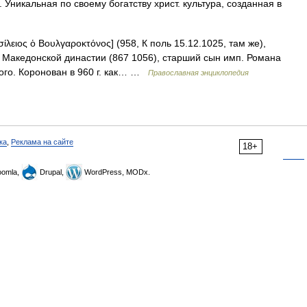
Уникальная по своему богатству христ. культура, созданная в
ίλειος ὁ Βουλγαροκτόνος] (958, К поль 15.12.1025, там же),
ль Македонской династии (867 1056), старший сын имп. Романа
ного. Коронован в 960 г. как… …
Православная энциклопедия
ка
,
Реклама на сайте
18+
omla,
Drupal,
WordPress, MODx.