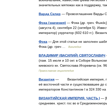
военачальник, наместник фемы Антиохия 
значительных мятежах как в поддержку, 
Варда Склир
— Провозглашение Варды С
Фока (значения)
— Фока (др. греч. Φωκάς
(августа 4), сентября 22 (октября 5). Изв
император) узурпатор (602 610 гг.). Виз
Фока
— Для этой статьи не заполнен шабло
Фока (др. греч …
Википедия
ВЛАДИМИР (ВАСИЛИЙ) СВЯТОСЛАВИЧ
—
(пам. 15 июля и 10 окт. в Соборе Волынских
киевского кн. Святослава Игоревича (ок. 96
Православная энциклопедия
Византия
— Византийская империя, госуд
её восточной части и существовавшее до 
императором Константином I в 324 330 
ВИЗАНТИЙСКАЯ ИМПЕРИЯ. ЧАСТЬ I
— [В
средневек. христ. гос во в Средиземноморь