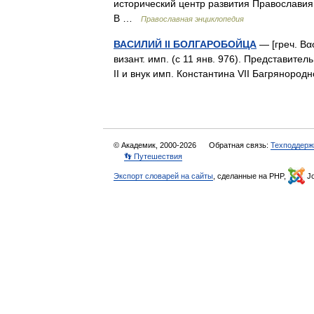
исторический центр развития Православия. 
В …
Православная энциклопедия
ВАСИЛИЙ II БОЛГАРОБОЙЦА
— [греч. Βασ
визант. имп. (с 11 янв. 976). Представите
II и внук имп. Константина VII Багрянород
© Академик, 2000-2026
Обратная связь:
Техподдерж
👣 Путешествия
Экспорт словарей на сайты
, сделанные на PHP,
Jo