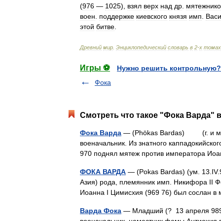
(
976
—
1025
),
взял
верх
над
др
.
мятежник
воен
.
поддержке
киевского
князя
имп
.
Вас
этой
битве
.
Древний
мир
.
Энциклопедический
словарь
в
2
-
х
томах
Игры ⚽
Нужно решить контрольную?
Фока
Смотреть что такое "Фока Варда" в
Фока Варда
— (Phökas Bardas) (г. и мес
военачальник. Из знатного каппадокийског
970 поднял мятеж против императора И
ФОКА ВАРДА
— (Pokas Bardas) (ум. 13.IV.
Азия) рода, племянник имп. Никифора II Ф
Иоанна I Цимисхия (969 76) был сослан 
Варда Фока
— Младший (? 13 апреля 9