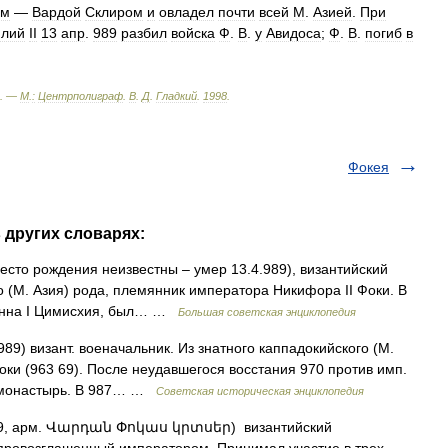
ом
—
Вардой
Склиром
и
овладел
почти
всей
М
.
Азией
.
При
илий
II
13
апр
.
989
разбил
войска
Ф
.
В
.
у
Авидоса
;
Ф
.
В
.
погиб
в
. —
М
.
:
Центрполиграф
.
В
.
Д
.
Гладкий
.
1998
.
Фокея
 других словарях:
то рождения неизвестны – умер 13.4.989), византийский
о (М. Азия) рода, племянник императора Никифора II Фоки. В
оанна I Цимисхия, был… …
Большая советская энциклопедия
989) визант. военачальник. Из знатного каппадокийского (М.
оки (963 69). После неудавшегося восстания 970 против имп.
в монастырь. В 987… …
Советская историческая энциклопедия
89, арм. Վարդան Փոկաս կրտսեր) византийский