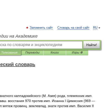
Запомнить сайт
Словарь на свой сайт
RU
едии на Академике
Найти!
Толкования
Переводы
Книги
Игры ⚽
еский словарь
знатного
каппадокийского
(
М
.
Азия
)
рода
,
племянник
имп
.
давш
.
восстания
970
против
имп
.
Иоанна
I
Цимисхия
(
969
—
л
мятеж
провинц
.
землевлад
.
знати
против
имп
.
Василия
II