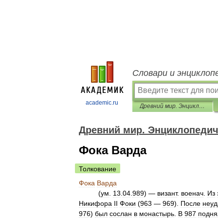
Словари и энциклоп
academic.ru
Древний мир. Энциклопедический словарь
Древний мир. Энциклопедич
Фока Варда
Толкование
Фока
Варда
(
ум
.
13
.
04
.
989
) —
визант
.
военач
.
Из
Никифора
II
Фоки
(
963
—
969
).
После
неу
976
)
был
сослан
в
монастырь
.
В
987
подня